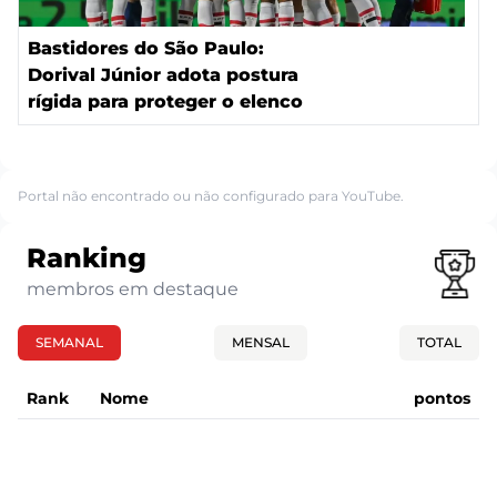
Bastidores do São Paulo:
Dorival Júnior adota postura
rígida para proteger o elenco
Portal não encontrado ou não configurado para YouTube.
Ranking
membros em destaque
SEMANAL
MENSAL
TOTAL
Rank
Nome
pontos