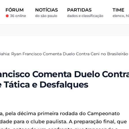
FÓRUM
NOTÍCIAS
PARTIDAS
TIME
36 online
do são paulo
dados e classificação
elenco, h
ahia: Ryan Francisco Comenta Duelo Contra Ceni no Brasileirão |
rancisco Comenta Duelo Contr
se Tática e Desfalques
a, pela décima primeira rodada do Campeonato
dade para o clube paulista. A preparação final, que