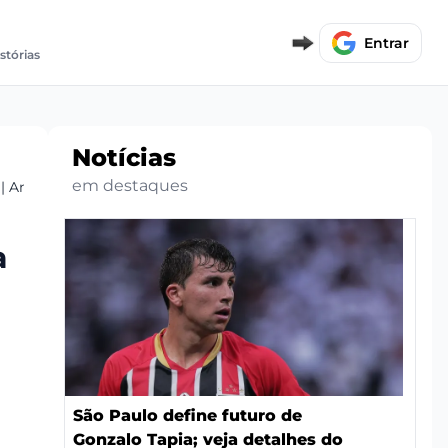
Entrar
istórias
Notícias
em destaques
 Análise Tática e Desfalques
a
São Paulo define futuro de
Gonzalo Tapia; veja detalhes do