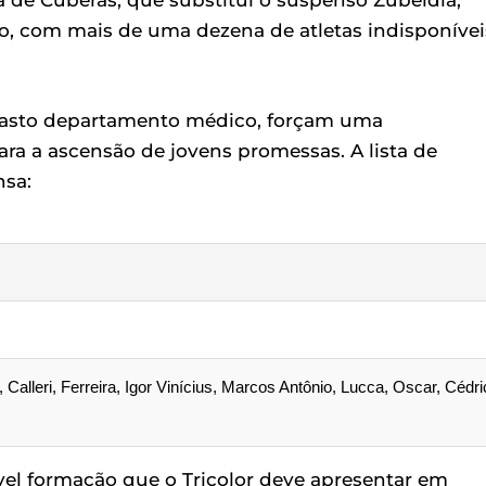
a de Cuberas, que substitui o suspenso Zubeldía,
vo, com mais de uma dezena de atletas indisponívei
vasto departamento médico, forçam uma
ra a ascensão de jovens promessas. A lista de
nsa:
alleri, Ferreira, Igor Vinícius, Marcos Antônio, Lucca, Oscar, Cédri
vel formação que o Tricolor deve apresentar em