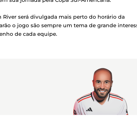
o em sua jornada pela Copa Sul-Americana.
 River será divulgada mais perto do horário da
ciarão o jogo são sempre um tema de grande interes
penho de cada equipe.