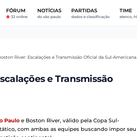
FÓRUM
NOTÍCIAS
PARTIDAS
TIME
32 online
do são paulo
dados e classificação
elenco, hi
Boston River: Escalações e Transmissão Oficial da Sul-Americana
Escalações e Transmissão
o Paulo
e Boston River, válido pela Copa Sul-
 tático, com ambas as equipes buscando impor seu