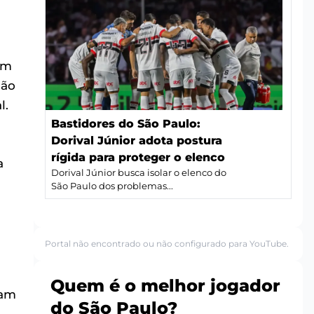
um
ção
l.
Bastidores do São Paulo:
Dorival Júnior adota postura
rígida para proteger o elenco
a
Dorival Júnior busca isolar o elenco do
São Paulo dos problemas...
Portal não encontrado ou não configurado para YouTube.
s
Quem é o melhor jogador
sam
do São Paulo?