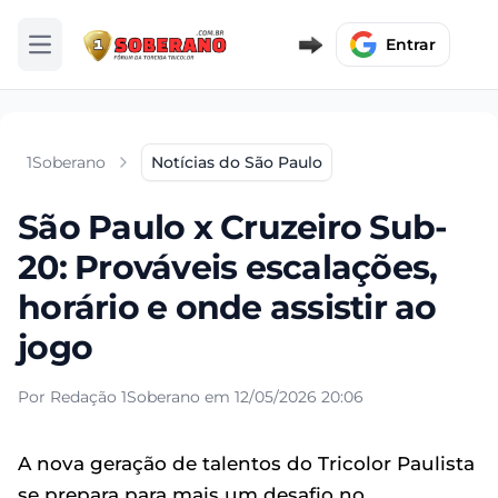
Entrar
Abrir menu
1Soberano
Notícias do São Paulo
São Paulo x Cruzeiro Sub-
20: Prováveis escalações,
horário e onde assistir ao
jogo
Por Redação 1Soberano em 12/05/2026 20:06
A nova geração de talentos do Tricolor Paulista
se prepara para mais um desafio no