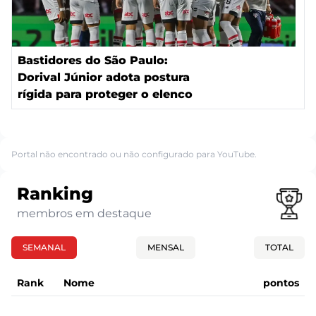
Bastidores do São Paulo:
Dorival Júnior adota postura
rígida para proteger o elenco
Portal não encontrado ou não configurado para YouTube.
Ranking
membros em destaque
SEMANAL
MENSAL
TOTAL
Rank
Nome
pontos