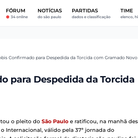
FÓRUM
NOTÍCIAS
PARTIDAS
TIME
34 online
do são paulo
dados e classificação
elenco, h
bis Confirmado para Despedida da Torcida com Gramado Novo
o para Despedida da Torcida
atou o pleito do
São Paulo
e ratificou, na manhã des
 o Internacional, válido pela 37ª jornada do