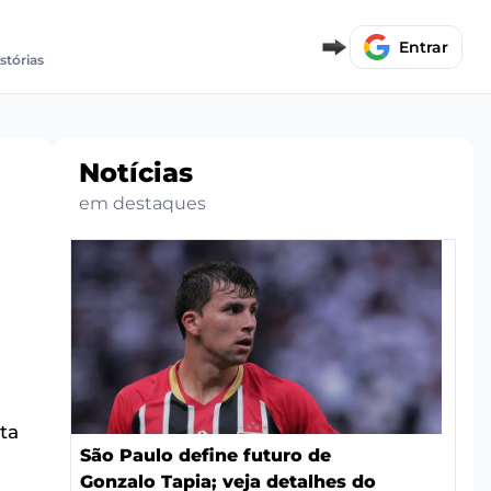
Entrar
istórias
Notícias
em destaques
ta
São Paulo define futuro de
Gonzalo Tapia; veja detalhes do