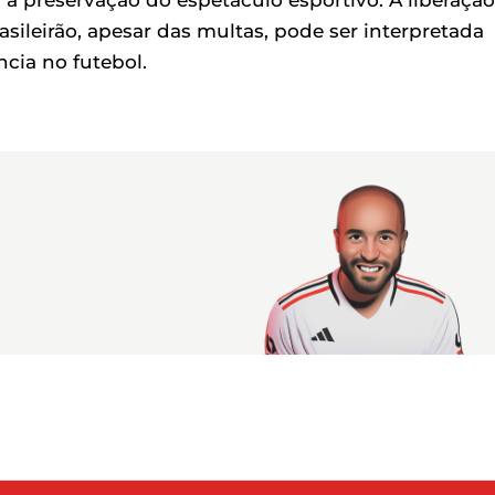
 a preservação do espetáculo esportivo. A liberação
asileirão, apesar das multas, pode ser interpretada
cia no futebol.