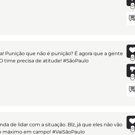
0
eira! Punição que não é punição? É agora que a gente
0
 time precisa de atitude! #SãoPaulo
0
a de lidar com a situação. Blz, já que eles não vão
0
em o máximo em campo! #VaiSãoPaulo