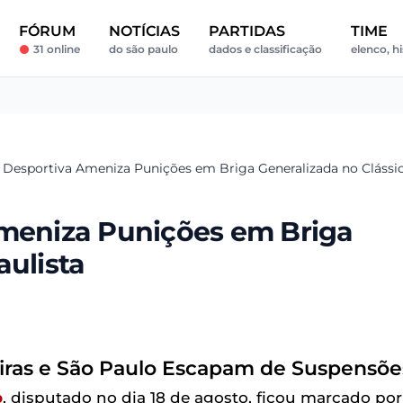
FÓRUM
NOTÍCIAS
PARTIDAS
TIME
31 online
do são paulo
dados e classificação
elenco, hi
a Desportiva Ameniza Punições em Briga Generalizada no Clássic
Ameniza Punições em Briga
aulista
eiras e São Paulo Escapam de Suspensõe
o
, disputado no dia 18 de agosto, ficou marcado por