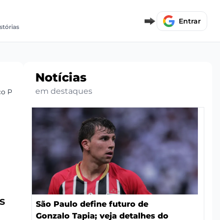
Entrar
stórias
Notícias
em destaques
o Paulista
s
São Paulo define futuro de
Gonzalo Tapia; veja detalhes do