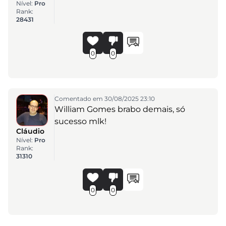
Nível:
Pro
Rank:
28431
0
0
Comentado em 30/08/2025 23:10
William Gomes brabo demais, só
sucesso mlk!
Cláudio
Nível:
Pro
Rank:
31310
0
0