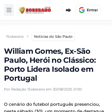
Entrar
Abrir menu
1Soberano
Notícias do São Paulo
William Gomes, Ex-São
Paulo, Herói no Clássico:
Porto Lidera Isolado em
Portugal
Por Redação 1Soberano em 30/08/2025 21:00
O cenário do futebol português presenciou,
neste sábado (30), um momento de destaque