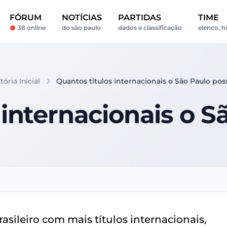
FÓRUM
NOTÍCIAS
PARTIDAS
TIME
38 online
do são paulo
dados e classificação
elenco, h
ória Inicial
Quantos títulos internacionais o São Paulo pos
 internacionais o S
asileiro com mais títulos internacionais,