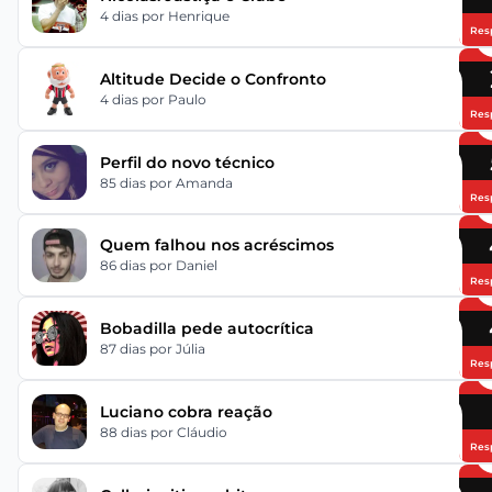
4 dias
por Henrique
Res
Altitude Decide o Confronto
4 dias
por Paulo
Res
Perfil do novo técnico
85 dias
por Amanda
Res
Quem falhou nos acréscimos
86 dias
por Daniel
Res
Bobadilla pede autocrítica
87 dias
por Júlia
Res
Luciano cobra reação
88 dias
por Cláudio
Res