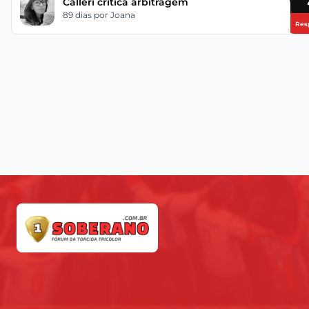
Calleri critica arbitragem
89 dias
por Joana
Res