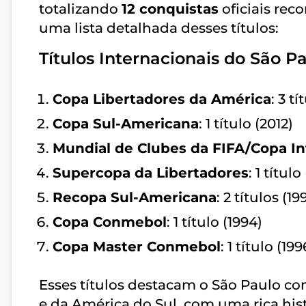
totalizando
12 conquistas
oficiais rec
uma lista detalhada desses títulos:
Títulos Internacionais do São P
Copa Libertadores da América
: 3 t
Copa Sul-Americana
: 1 título (2012)
Mundial de Clubes da FIFA/Copa In
Supercopa da Libertadores
: 1 título
Recopa Sul-Americana
: 2 títulos (19
Copa Conmebol
: 1 título (1994)
Copa Master Conmebol
: 1 título (199
Esses títulos destacam o São Paulo co
e da América do Sul, com uma rica his