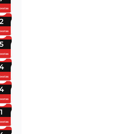
postas
2
postas
5
postas
4
postas
4
postas
1
postas