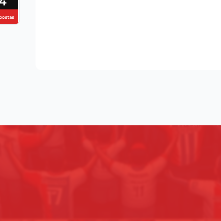
4
postas