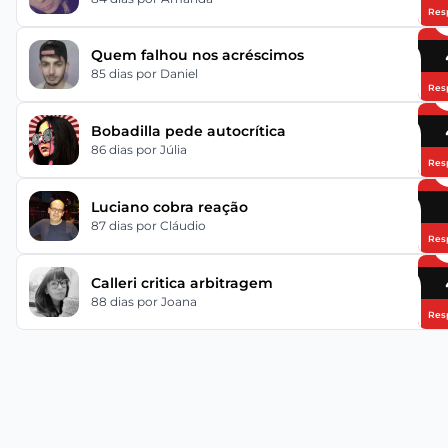
Res
Quem falhou nos acréscimos
85 dias
por Daniel
Res
Bobadilla pede autocrítica
86 dias
por Júlia
Res
Luciano cobra reação
87 dias
por Cláudio
Res
Calleri critica arbitragem
88 dias
por Joana
Res