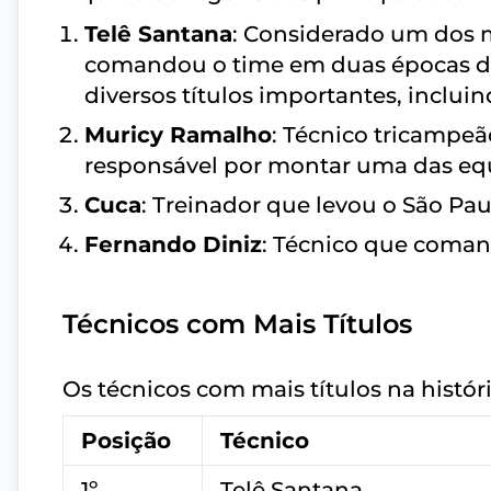
Telê Santana
: Considerado um dos m
comandou o time em duas épocas dis
diversos títulos importantes, inclui
Muricy Ramalho
: Técnico tricampeã
responsável por montar uma das equ
Cuca
: Treinador que levou o São Pau
Fernando Diniz
: Técnico que coman
Técnicos com Mais Títulos
Os técnicos com mais títulos na histór
Posição
Técnico
1º
Telê Santana