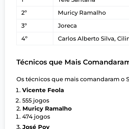
2º
Muricy Ramalho
3º
Joreca
4º
Carlos Alberto Silva, Cil
Técnicos que Mais Comandaram
Os técnicos que mais comandaram o S
Vicente Feola
555 jogos
2.
Muricy Ramalho
474 jogos
3.
José Poy