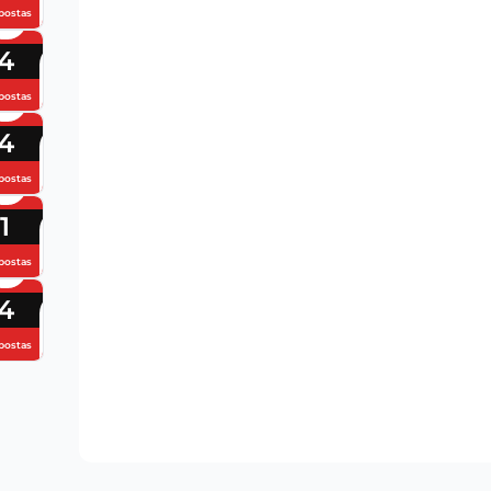
postas
4
postas
4
postas
1
postas
4
postas