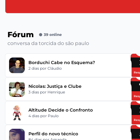
Fórum
39 online
conversa da torcida do são paulo
Borduchi Cabe no Esquema?
2 dias
por Cláudio
Res
Nicolas: Justiça e Clube
3 dias
por Henrique
Res
Altitude Decide o Confronto
4 dias
por Paulo
Res
Perfil do novo técnico
84 dias
por Amanda