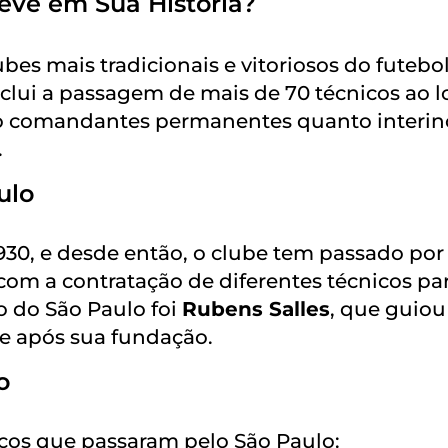
eve em Sua História?
es mais tradicionais e vitoriosos do futebo
inclui a passagem de mais de 70 técnicos ao 
to comandantes permanentes quanto interin
.
ulo
930, e desde então, o clube tem passado por
om a contratação de diferentes técnicos pa
o do São Paulo foi
Rubens Salles
, que guiou
be após sua fundação.
o
icos que passaram pelo São Paulo: