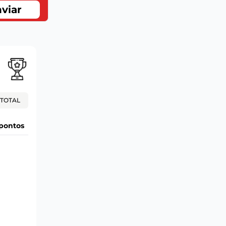
viar
TOTAL
pontos