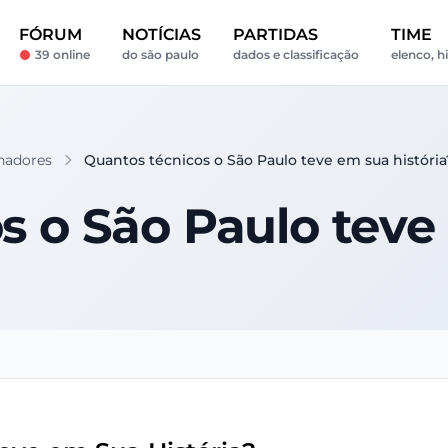
FÓRUM
NOTÍCIAS
PARTIDAS
TIME
39 online
do são paulo
dados e classificação
elenco, h
inadores
Quantos técnicos o São Paulo teve em sua história
s o São Paulo teve 