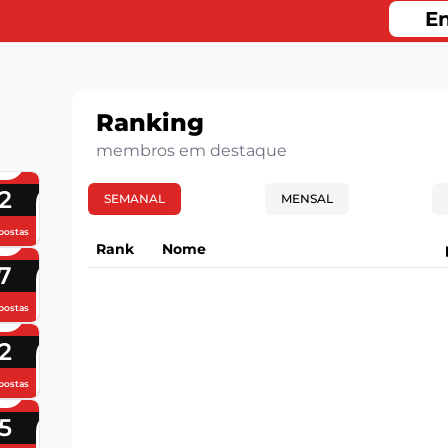
En
Ranking
membros em destaque
2
SEMANAL
MENSAL
postas
Rank
Nome
7
postas
2
postas
5