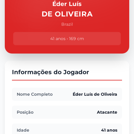
Éder Luís
DE OLIVEIRA
Brazil
41 anos • 169 cm
Informações do Jogador
Nome Completo
Éder Luís de Oliveira
Posição
Atacante
Idade
41 anos