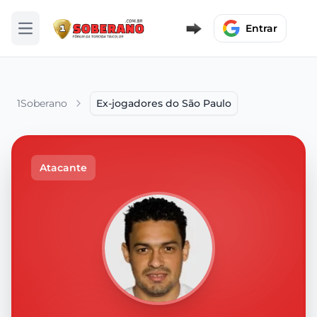
Entrar
Abrir menu
1Soberano
Ex-jogadores do São Paulo
Atacante