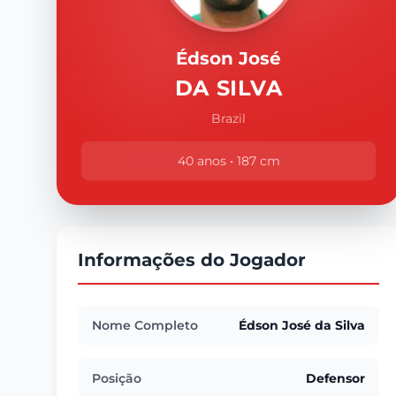
Édson José
DA SILVA
Brazil
40 anos • 187 cm
Informações do Jogador
Nome Completo
Édson José da Silva
Posição
Defensor