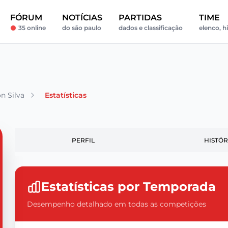
FÓRUM
NOTÍCIAS
PARTIDAS
TIME
35 online
do são paulo
dados e classificação
elenco, hi
n Silva
Estatísticas
PERFIL
HISTÓR
Estatísticas por Temporada
Desempenho detalhado em todas as competições