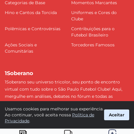
Categorias de Base
Momentos Marcantes
Hino e Cantos da Torcida
Uniformes e Cores do
Clube
Polêmicas e Controvérsias
Contribuições para o
Futebol Brasileiro
Ações Sociais e
Torcedores Famosos
Comunitárias
1Soberano
1Soberano seu universo tricolor, seu ponto de encontro
virtual com tudo sobre o São Paulo Futebol Clube! Aqui,
mergulhe em análises, debates no fórum e todas as
últimas notícias do nosso Soberano. Não perca nenhum
Usamos cookies para melhorar sua experiência.
detalhe e faça parte dessa comunidade apaixonada pelo
Ao continuar, você aceita nossa
Política de
Aceitar
tricolor paulista. #SPFC #SãoPaulo #1Soberano
Privacidade
.
suporte@1soberano.com.br