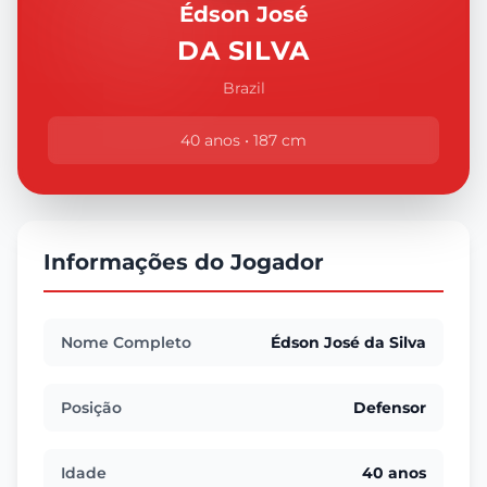
Édson José
DA SILVA
Brazil
40 anos • 187 cm
Informações do Jogador
Nome Completo
Édson José da Silva
Posição
Defensor
Idade
40 anos