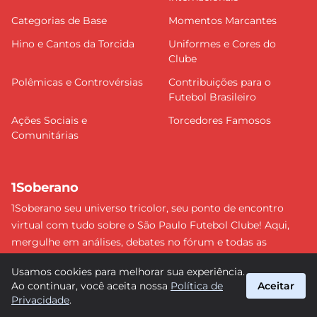
Categorias de Base
Momentos Marcantes
Hino e Cantos da Torcida
Uniformes e Cores do
Clube
Polêmicas e Controvérsias
Contribuições para o
Futebol Brasileiro
Ações Sociais e
Torcedores Famosos
Comunitárias
1Soberano
1Soberano seu universo tricolor, seu ponto de encontro
virtual com tudo sobre o São Paulo Futebol Clube! Aqui,
mergulhe em análises, debates no fórum e todas as
últimas notícias do nosso Soberano. Não perca nenhum
Usamos cookies para melhorar sua experiência.
detalhe e faça parte dessa comunidade apaixonada pelo
Ao continuar, você aceita nossa
Política de
Aceitar
tricolor paulista. #SPFC #SãoPaulo #1Soberano
Privacidade
.
suporte@1soberano.com.br