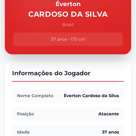
Éverton
CARDOSO DA SILVA
Brazil
37 anos • 173 cm
Informações do Jogador
Nome Completo
Éverton Cardoso da Silva
Posição
Atacante
Idade
37 anos