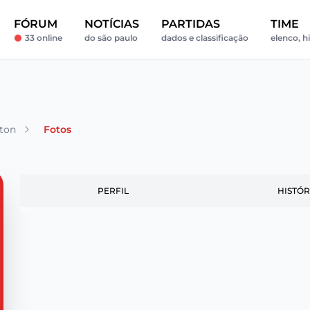
FÓRUM
NOTÍCIAS
PARTIDAS
TIME
33 online
do são paulo
dados e classificação
elenco, hi
ton
Fotos
PERFIL
HISTÓR