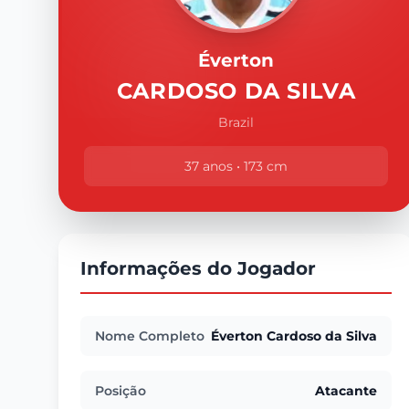
Éverton
CARDOSO DA SILVA
Brazil
37 anos • 173 cm
Informações do Jogador
Nome Completo
Éverton Cardoso da Silva
Posição
Atacante