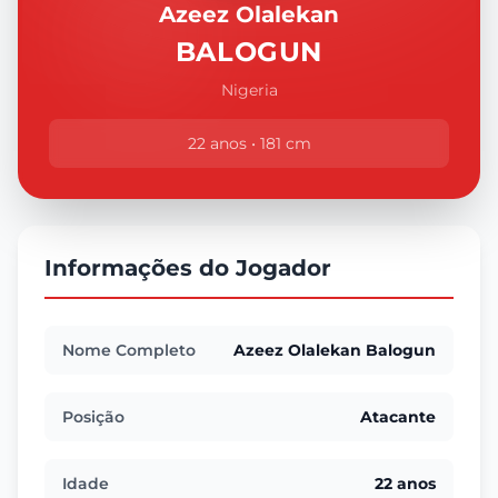
Azeez Olalekan
BALOGUN
Nigeria
22 anos • 181 cm
Informações do Jogador
Nome Completo
Azeez Olalekan Balogun
Posição
Atacante
Idade
22 anos