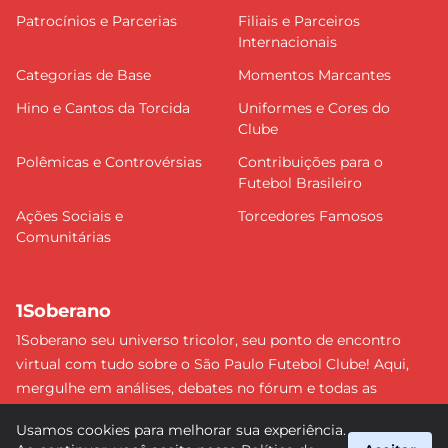
Patrocínios e Parcerias
Filiais e Parceiros
Internacionais
Categorias de Base
Momentos Marcantes
Hino e Cantos da Torcida
Uniformes e Cores do
Clube
Polêmicas e Controvérsias
Contribuições para o
Futebol Brasileiro
Ações Sociais e
Torcedores Famosos
Comunitárias
1Soberano
1Soberano seu universo tricolor, seu ponto de encontro
virtual com tudo sobre o São Paulo Futebol Clube! Aqui,
mergulhe em análises, debates no fórum e todas as
últimas notícias do nosso Soberano. Não perca nenhum
Usamos cookies para melhorar sua experiência.
detalhe e faça parte dessa comunidade apaixonada pelo