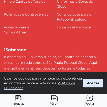
Hino e Cantos da Torcida
Uniformes e Cores do
Clube
Polêmicas e Controvérsias
Contribuições para o
Futebol Brasileiro
Ações Sociais e
Torcedores Famosos
Comunitárias
1Soberano
1Soberano seu universo tricolor, seu ponto de encontro
virtual com tudo sobre o São Paulo Futebol Clube! Aqui,
mergulhe em análises, debates no fórum e todas as
últimas notícias do nosso Soberano. Não perca nenhum
Usamos cookies para melhorar sua experiência.
detalhe e faça parte dessa comunidade apaixonada pelo
Ao continuar, você aceita nossa
Política de
Aceitar
tricolor paulista. #SPFC #SãoPaulo #1Soberano
Privacidade
.
suporte@1soberano.com.br
© 2026 1Soberano. Todos os direitos reservados.
Notícias
Fórum
Postar