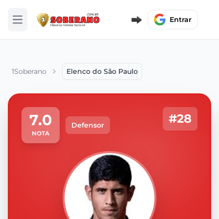
Entrar
Abrir menu
1Soberano
Elenco do São Paulo
7.0
#28
Defensor
NOTA