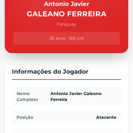
Antonio Javier
GALEANO FERREIRA
Paraguay
26 anos • 169 cm
Informações do Jogador
Nome
Antonio Javier Galeano
Completo
Ferreira
Posição
Atacante