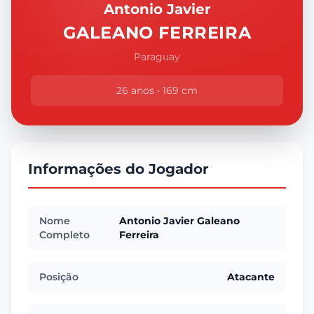
Antonio Javier
GALEANO FERREIRA
Paraguay
26 anos • 169 cm
Informações do Jogador
Nome
Antonio Javier Galeano
Completo
Ferreira
Posição
Atacante