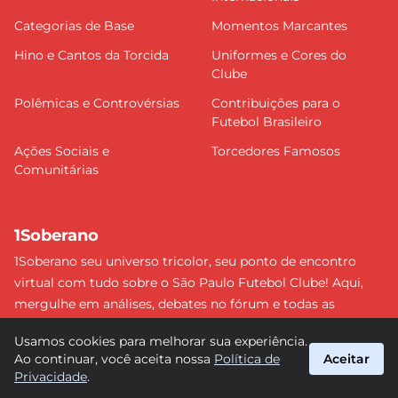
Categorias de Base
Momentos Marcantes
Hino e Cantos da Torcida
Uniformes e Cores do
Clube
Polêmicas e Controvérsias
Contribuições para o
Futebol Brasileiro
Ações Sociais e
Torcedores Famosos
Comunitárias
1Soberano
1Soberano seu universo tricolor, seu ponto de encontro
virtual com tudo sobre o São Paulo Futebol Clube! Aqui,
mergulhe em análises, debates no fórum e todas as
últimas notícias do nosso Soberano. Não perca nenhum
Usamos cookies para melhorar sua experiência.
detalhe e faça parte dessa comunidade apaixonada pelo
Ao continuar, você aceita nossa
Política de
Aceitar
tricolor paulista. #SPFC #SãoPaulo #1Soberano
Privacidade
.
suporte@1soberano.com.br