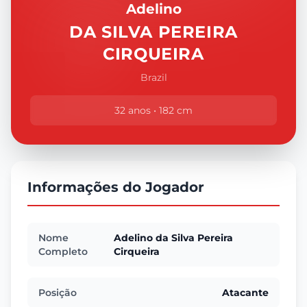
Adelino
DA SILVA PEREIRA
CIRQUEIRA
Brazil
32 anos • 182 cm
Informações do Jogador
Nome
Adelino da Silva Pereira
Completo
Cirqueira
Posição
Atacante