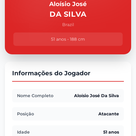
Aloísio José
DA SILVA
Brazil
51 anos • 188 cm
Informações do Jogador
Nome Completo
Aloísio José Da Silva
Posição
Atacante
Idade
51 anos