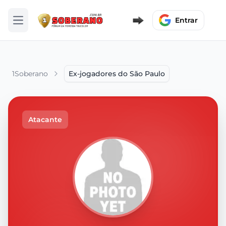
Entrar
Abrir menu
1Soberano
Ex-jogadores do São Paulo
Atacante