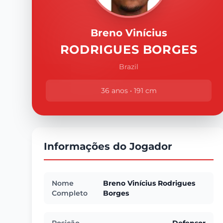
Breno Vinícius
RODRIGUES BORGES
Brazil
36 anos • 191 cm
Informações do Jogador
Nome
Breno Vinícius Rodrigues
Completo
Borges