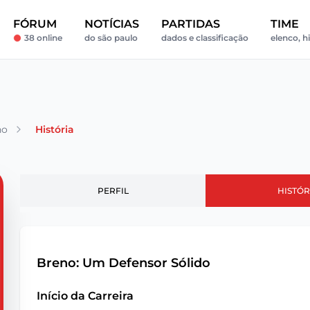
FÓRUM
NOTÍCIAS
PARTIDAS
TIME
38 online
do são paulo
dados e classificação
elenco, h
no
História
PERFIL
HISTÓR
Breno: Um Defensor Sólido
Início da Carreira