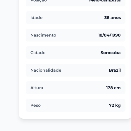
Posição
Meio-campista
Idade
36 anos
Nascimento
18/04/1990
Cidade
Sorocaba
Nacionalidade
Brazil
Altura
178 cm
Peso
72 kg