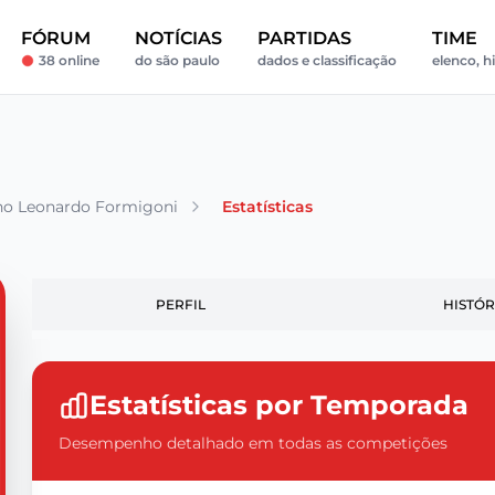
FÓRUM
NOTÍCIAS
PARTIDAS
TIME
38 online
do são paulo
dados e classificação
elenco, h
no Leonardo Formigoni
Estatísticas
PERFIL
HISTÓR
Estatísticas por Temporada
Desempenho detalhado em todas as competições