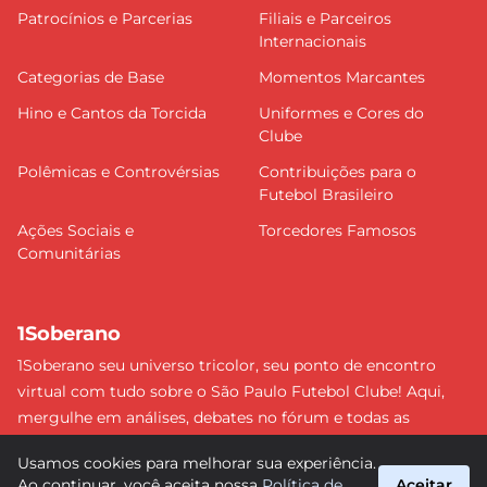
Patrocínios e Parcerias
Filiais e Parceiros
Internacionais
Categorias de Base
Momentos Marcantes
Hino e Cantos da Torcida
Uniformes e Cores do
Clube
Polêmicas e Controvérsias
Contribuições para o
Futebol Brasileiro
Ações Sociais e
Torcedores Famosos
Comunitárias
1Soberano
1Soberano seu universo tricolor, seu ponto de encontro
virtual com tudo sobre o São Paulo Futebol Clube! Aqui,
mergulhe em análises, debates no fórum e todas as
últimas notícias do nosso Soberano. Não perca nenhum
Usamos cookies para melhorar sua experiência.
detalhe e faça parte dessa comunidade apaixonada pelo
Ao continuar, você aceita nossa
Política de
Aceitar