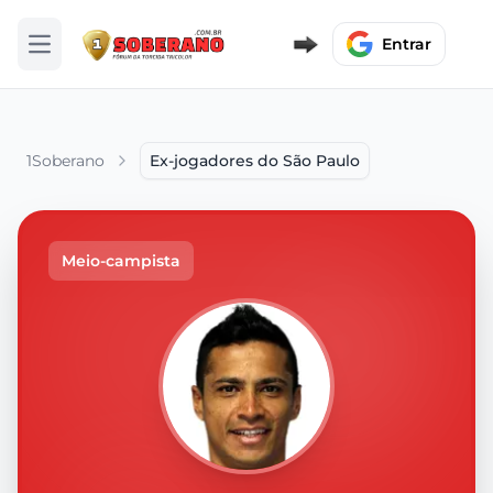
Entrar
Abrir menu
1Soberano
Ex-jogadores do São Paulo
Meio-campista