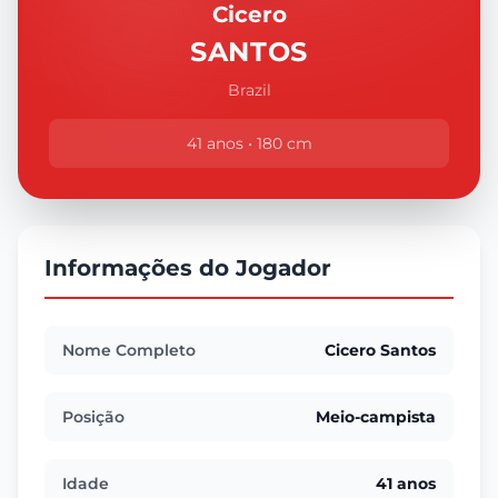
Cicero
SANTOS
Brazil
41 anos • 180 cm
Informações do Jogador
Nome Completo
Cicero Santos
Posição
Meio-campista
Idade
41 anos