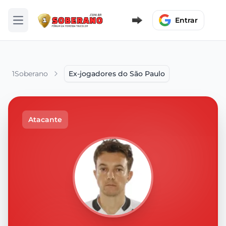
Entrar
Abrir menu
1Soberano
Ex-jogadores do São Paulo
Atacante