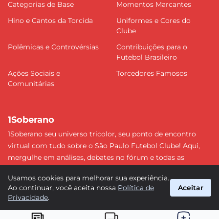
Categorias de Base
Momentos Marcantes
Hino e Cantos da Torcida
Uniformes e Cores do
Clube
Polêmicas e Controvérsias
Contribuições para o
Futebol Brasileiro
Ações Sociais e
Torcedores Famosos
Comunitárias
1Soberano
1Soberano seu universo tricolor, seu ponto de encontro
virtual com tudo sobre o São Paulo Futebol Clube! Aqui,
mergulhe em análises, debates no fórum e todas as
últimas notícias do nosso Soberano. Não perca nenhum
Usamos cookies para melhorar sua experiência.
detalhe e faça parte dessa comunidade apaixonada pelo
Ao continuar, você aceita nossa
Política de
Aceitar
tricolor paulista. #SPFC #SãoPaulo #1Soberano
Privacidade
.
suporte@1soberano.com.br