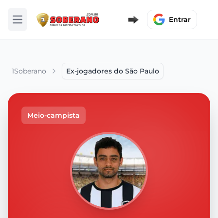
Entrar
Abrir menu
1Soberano
Ex-jogadores do São Paulo
Meio-campista