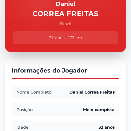
Daniel
CORREA FREITAS
Brazil
32 anos • 172 cm
Informações do Jogador
Nome Completo
Daniel Correa Freitas
Posição
Meio-campista
Idade
32 anos