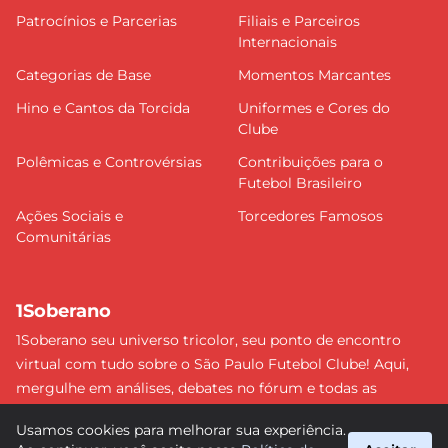
Patrocínios e Parcerias
Filiais e Parceiros
Internacionais
Categorias de Base
Momentos Marcantes
Hino e Cantos da Torcida
Uniformes e Cores do
Clube
Polêmicas e Controvérsias
Contribuições para o
Futebol Brasileiro
Ações Sociais e
Torcedores Famosos
Comunitárias
1Soberano
1Soberano seu universo tricolor, seu ponto de encontro
virtual com tudo sobre o São Paulo Futebol Clube! Aqui,
mergulhe em análises, debates no fórum e todas as
últimas notícias do nosso Soberano. Não perca nenhum
Usamos cookies para melhorar sua experiência.
detalhe e faça parte dessa comunidade apaixonada pelo