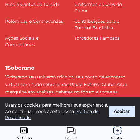
Hino e Cantos da Torcida
Uniformes e Cores do
Clube
Polêmicas e Controvérsias
Contribuições para o
Futebol Brasileiro
Ações Sociais e
Torcedores Famosos
Comunitárias
1Soberano
1Soberano seu universo tricolor, seu ponto de encontro
virtual com tudo sobre o São Paulo Futebol Clube! Aqui,
mergulhe em análises, debates no fórum e todas as
últimas notícias do nosso Soberano. Não perca nenhum
Usamos cookies para melhorar sua experiência.
detalhe e faça parte dessa comunidade apaixonada pelo
Ao continuar, você aceita nossa
Política de
Aceitar
tricolor paulista. #SPFC #SãoPaulo #1Soberano
Privacidade
.
suporte@1soberano.com.br
© 2026 1Soberano. Todos os direitos reservados.
Notícias
Fórum
Postar