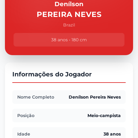
Denílson
PEREIRA NEVES
Brazil
38 anos • 180 cm
Informações do Jogador
Nome Completo
Denílson Pereira Neves
Posição
Meio-campista
Idade
38 anos