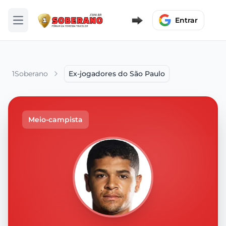
Entrar
Abrir menu
1Soberano
Ex-jogadores do São Paulo
Meio-campista