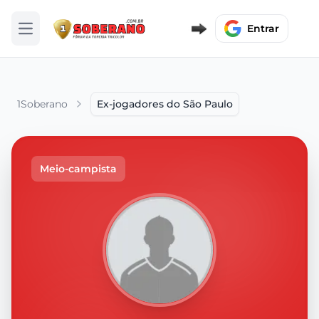
Entrar
Abrir menu
1Soberano
Ex-jogadores do São Paulo
Meio-campista