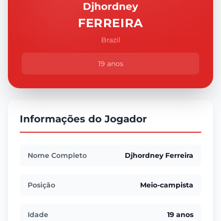
Djhordney
FERREIRA
Brazil
19 anos
Informações do Jogador
Nome Completo
Djhordney Ferreira
Posição
Meio-campista
Idade
19 anos