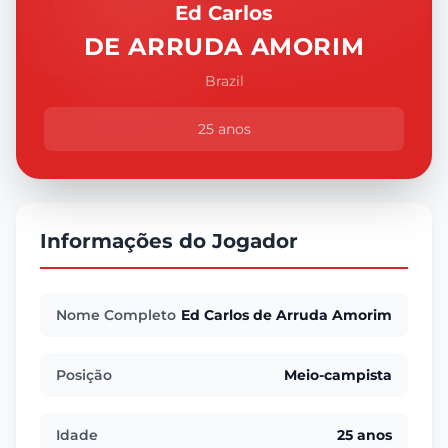
Ed Carlos
DE ARRUDA AMORIM
Brazil
25 anos
Informações do Jogador
Nome Completo
Ed Carlos de Arruda Amorim
Posição
Meio-campista
Idade
25 anos