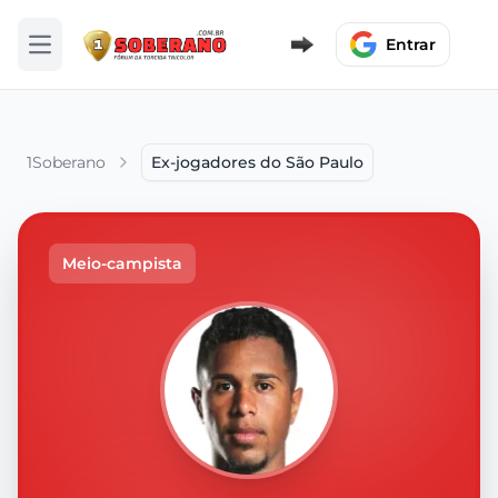
Entrar
Abrir menu
1Soberano
Ex-jogadores do São Paulo
Meio-campista