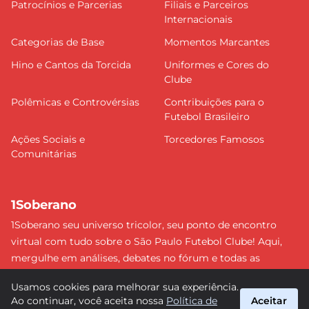
Patrocínios e Parcerias
Filiais e Parceiros
Internacionais
Categorias de Base
Momentos Marcantes
Hino e Cantos da Torcida
Uniformes e Cores do
Clube
Polêmicas e Controvérsias
Contribuições para o
Futebol Brasileiro
Ações Sociais e
Torcedores Famosos
Comunitárias
1Soberano
1Soberano seu universo tricolor, seu ponto de encontro
virtual com tudo sobre o São Paulo Futebol Clube! Aqui,
mergulhe em análises, debates no fórum e todas as
últimas notícias do nosso Soberano. Não perca nenhum
Usamos cookies para melhorar sua experiência.
detalhe e faça parte dessa comunidade apaixonada pelo
Ao continuar, você aceita nossa
Política de
Aceitar
tricolor paulista. #SPFC #SãoPaulo #1Soberano