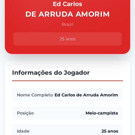
Ed Carlos
DE ARRUDA AMORIM
Brazil
25 anos
Informações do Jogador
Nome Completo
Ed Carlos de Arruda Amorim
Posição
Meio-campista
Idade
25 anos