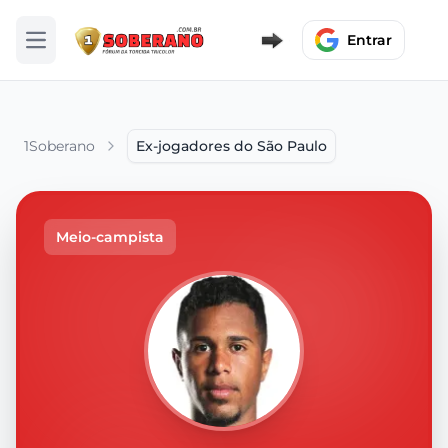
Entrar
Abrir menu
1Soberano
Ex-jogadores do São Paulo
Meio-campista