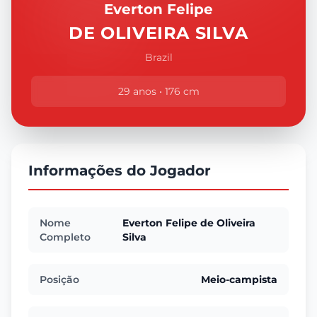
Everton Felipe
DE OLIVEIRA SILVA
Brazil
29 anos • 176 cm
Informações do Jogador
Nome
Everton Felipe de Oliveira
Completo
Silva
Posição
Meio-campista