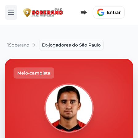
Entrar
Abrir menu
1Soberano
Ex-jogadores do São Paulo
Meio-campista