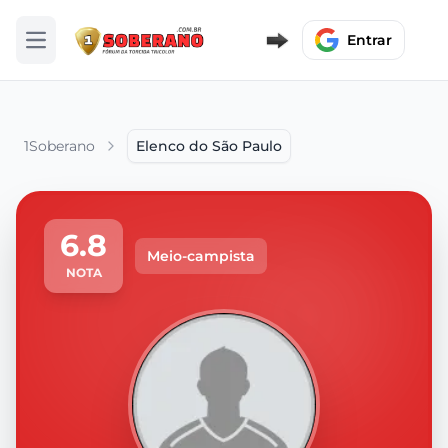
Entrar
Abrir menu
1Soberano
Elenco do São Paulo
6.8
Meio-campista
NOTA