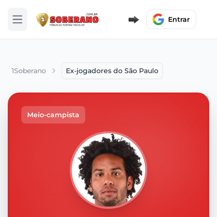
Entrar
Abrir menu
1Soberano
Ex-jogadores do São Paulo
Meio-campista