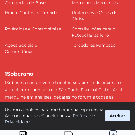
Categorias de Base
Momentos Marcantes
Hino e Cantos da Torcida
Uniformes e Cores do
Clube
Polêmicas e Controvérsias
Contribuições para o
Futebol Brasileiro
Ações Sociais e
Torcedores Famosos
Comunitárias
1Soberano
1Soberano seu universo tricolor, seu ponto de encontro
virtual com tudo sobre o São Paulo Futebol Clube! Aqui,
mergulhe em análises, debates no fórum e todas as
últimas notícias do nosso Soberano. Não perca nenhum
Usamos cookies para melhorar sua experiência.
detalhe e faça parte dessa comunidade apaixonada pelo
Ao continuar, você aceita nossa
Política de
Aceitar
tricolor paulista. #SPFC #SãoPaulo #1Soberano
Privacidade
.
suporte@1soberano.com.br