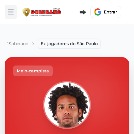
Entrar
Abrir menu
1Soberano
Ex-jogadores do São Paulo
Meio-campista