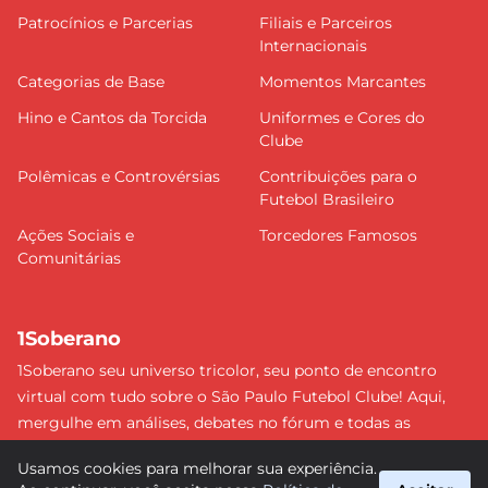
Patrocínios e Parcerias
Filiais e Parceiros
Internacionais
Categorias de Base
Momentos Marcantes
Hino e Cantos da Torcida
Uniformes e Cores do
Clube
Polêmicas e Controvérsias
Contribuições para o
Futebol Brasileiro
Ações Sociais e
Torcedores Famosos
Comunitárias
1Soberano
1Soberano seu universo tricolor, seu ponto de encontro
virtual com tudo sobre o São Paulo Futebol Clube! Aqui,
mergulhe em análises, debates no fórum e todas as
últimas notícias do nosso Soberano. Não perca nenhum
Usamos cookies para melhorar sua experiência.
detalhe e faça parte dessa comunidade apaixonada pelo