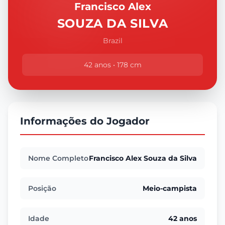
Francisco Alex
SOUZA DA SILVA
Brazil
42 anos • 178 cm
Informações do Jogador
Nome Completo
Francisco Alex Souza da Silva
Posição
Meio-campista
Idade
42 anos