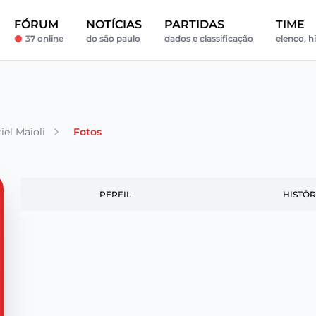
FÓRUM
NOTÍCIAS
PARTIDAS
TIME
37 online
do são paulo
dados e classificação
elenco, hi
iel Maioli
Fotos
PERFIL
HISTÓR