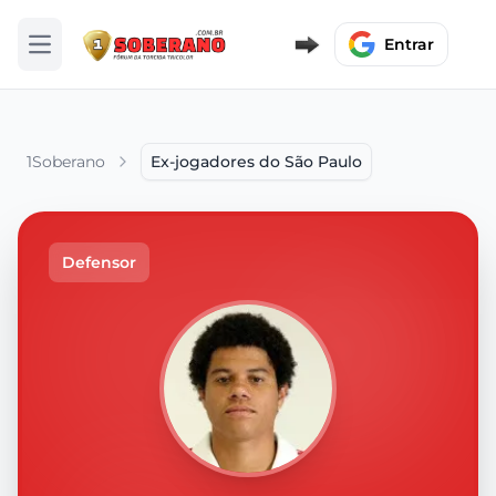
Entrar
Abrir menu
1Soberano
Ex-jogadores do São Paulo
Defensor