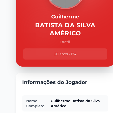
Guilherme
BATISTA DA SILVA
AMÉRICO
Brazil
20 anos • 174
Informações do Jogador
Nome
Guilherme Batista da Silva
Completo
Américo