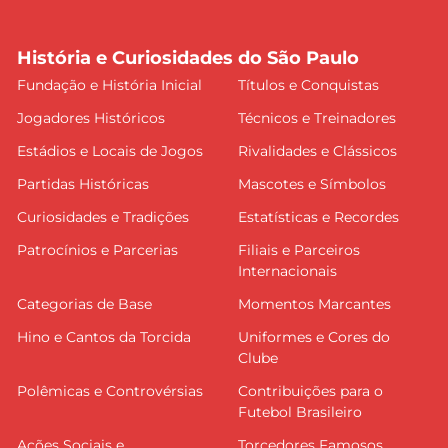
História e Curiosidades do São Paulo
Fundação e História Inicial
Títulos e Conquistas
Jogadores Históricos
Técnicos e Treinadores
Estádios e Locais de Jogos
Rivalidades e Clássicos
Partidas Históricas
Mascotes e Símbolos
Curiosidades e Tradições
Estatísticas e Recordes
Patrocínios e Parcerias
Filiais e Parceiros
Internacionais
Categorias de Base
Momentos Marcantes
Hino e Cantos da Torcida
Uniformes e Cores do
Clube
Polêmicas e Controvérsias
Contribuições para o
Futebol Brasileiro
Ações Sociais e
Torcedores Famosos