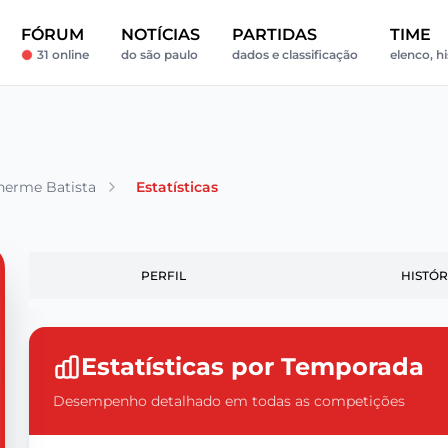
FÓRUM
NOTÍCIAS
PARTIDAS
TIME
31 online
do são paulo
dados e classificação
elenco, hi
herme Batista
Estatísticas
PERFIL
HISTÓR
Estatísticas por Temporada
Desempenho detalhado em todas as competições