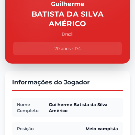
Guilherme
BATISTA DA SILVA
AMÉRICO
Brazil
20 anos • 174
Informações do Jogador
Nome
Guilherme Batista da Silva
Completo
Américo
Posição
Meio-campista