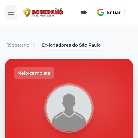
Entrar
Abrir menu
1Soberano
Ex-jogadores do São Paulo
Meio-campista