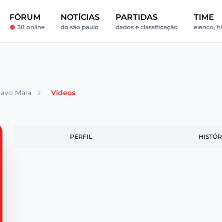
FÓRUM
NOTÍCIAS
PARTIDAS
TIME
38 online
do são paulo
dados e classificação
elenco, h
avo Maia
Vídeos
PERFIL
HISTÓR