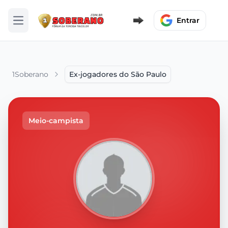
Entrar
Abrir menu
1Soberano
Ex-jogadores do São Paulo
Meio-campista