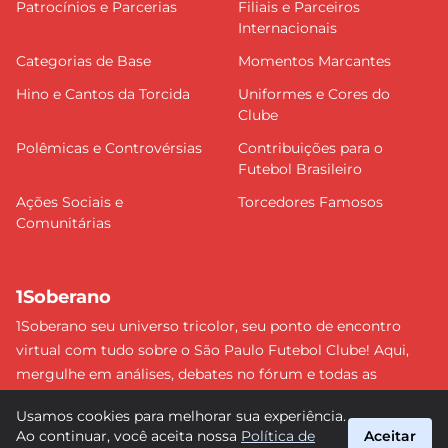
Patrocínios e Parcerias
Filiais e Parceiros
Internacionais
Categorias de Base
Momentos Marcantes
Hino e Cantos da Torcida
Uniformes e Cores do
Clube
Polêmicas e Controvérsias
Contribuições para o
Futebol Brasileiro
Ações Sociais e
Torcedores Famosos
Comunitárias
1Soberano
1Soberano seu universo tricolor, seu ponto de encontro
virtual com tudo sobre o São Paulo Futebol Clube! Aqui,
mergulhe em análises, debates no fórum e todas as
últimas notícias do nosso Soberano. Não perca nenhum
Usamos cookies para melhorar sua experiência.
detalhe e faça parte dessa comunidade apaixonada pelo
Ao continuar, você aceita nossa
Política de
Aceitar
tricolor paulista. #SPFC #SãoPaulo #1Soberano