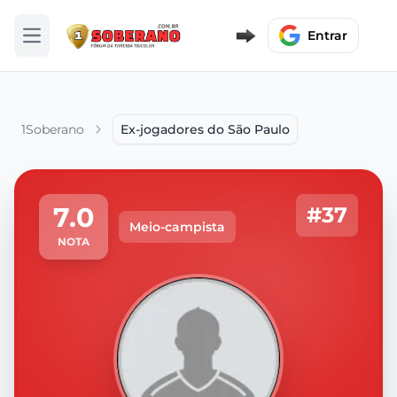
Entrar
Abrir menu
1Soberano
Ex-jogadores do São Paulo
7.0
#37
Meio-campista
NOTA