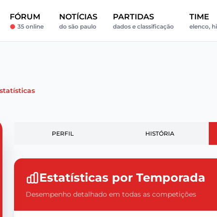
FÓRUM
NOTÍCIAS
PARTIDAS
TIME
35 online
do são paulo
dados e classificação
elenco, hi
statísticas
PERFIL
HISTÓRIA
Estatísticas por Temporada
Desempenho detalhado em todas as competições