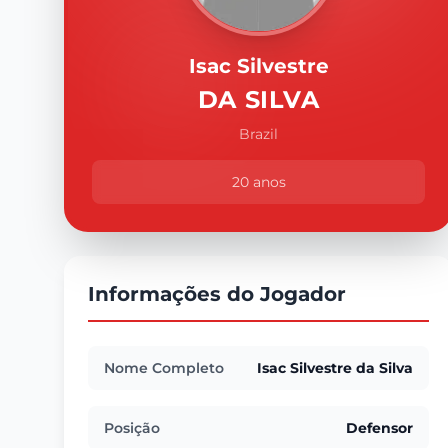
Isac Silvestre
DA SILVA
Brazil
20 anos
Informações do Jogador
Nome Completo
Isac Silvestre da Silva
Posição
Defensor