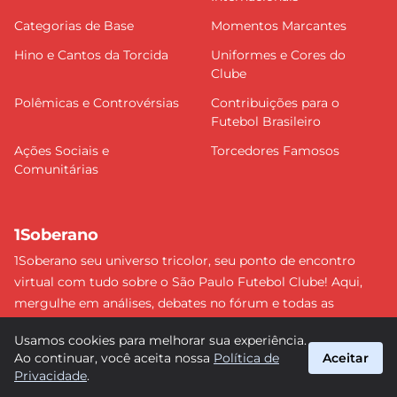
Categorias de Base
Momentos Marcantes
Hino e Cantos da Torcida
Uniformes e Cores do
Clube
Polêmicas e Controvérsias
Contribuições para o
Futebol Brasileiro
Ações Sociais e
Torcedores Famosos
Comunitárias
1Soberano
1Soberano seu universo tricolor, seu ponto de encontro
virtual com tudo sobre o São Paulo Futebol Clube! Aqui,
mergulhe em análises, debates no fórum e todas as
últimas notícias do nosso Soberano. Não perca nenhum
Usamos cookies para melhorar sua experiência.
detalhe e faça parte dessa comunidade apaixonada pelo
Ao continuar, você aceita nossa
Política de
Aceitar
tricolor paulista. #SPFC #SãoPaulo #1Soberano
Privacidade
.
suporte@1soberano.com.br