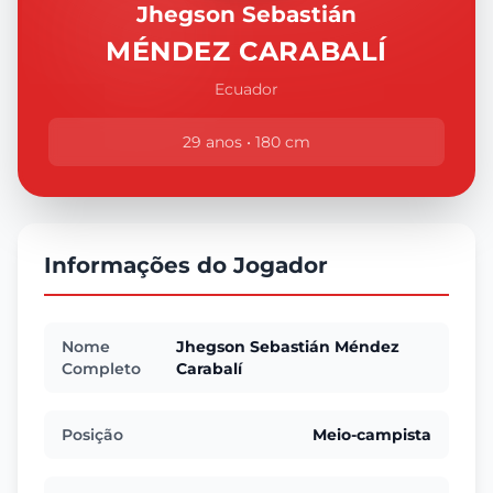
Jhegson Sebastián
MÉNDEZ CARABALÍ
Ecuador
29 anos • 180 cm
Informações do Jogador
Nome
Jhegson Sebastián Méndez
Completo
Carabalí
Posição
Meio-campista