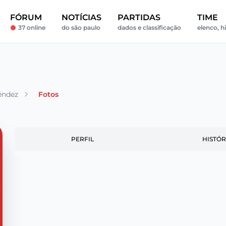
FÓRUM
NOTÍCIAS
PARTIDAS
TIME
37 online
do são paulo
dados e classificação
elenco, hi
éndez
Fotos
PERFIL
HISTÓR