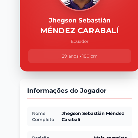
Jhegson Sebastián
MÉNDEZ CARABALÍ
Ecuador
29 anos • 180 cm
Informações do Jogador
Nome
Jhegson Sebastián Méndez
Completo
Carabalí