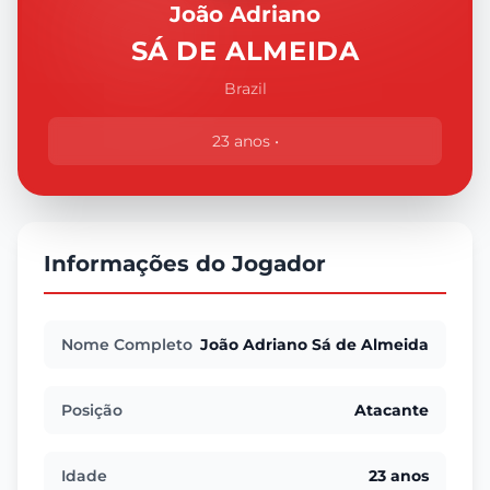
João Adriano
SÁ DE ALMEIDA
Brazil
23 anos •
Informações do Jogador
Nome Completo
João Adriano Sá de Almeida
Posição
Atacante
Idade
23 anos